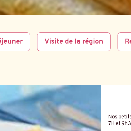
éjeuner
Visite de la région
R
Nos petit
7H et 9h3