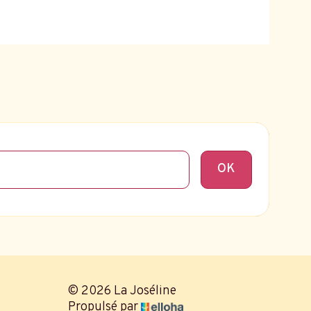
Sans titre
OK
© 2026 La Joséline
Propulsé par