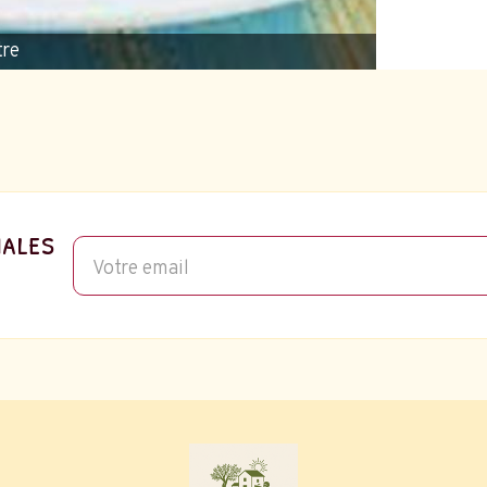
tre
iales