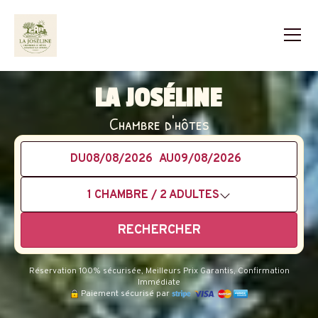
LA JOSÉLINE
Chambre d'hôtes
DU
AU
1
CHAMBRE /
2
ADULTES
RECHERCHER
Réservation 100% sécurisée, Meilleurs Prix Garantis, Confirmation
Immédiate
Paiement sécurisé par