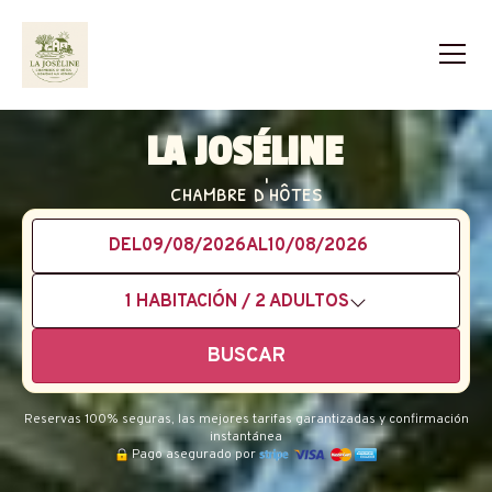
LA JOSÉLINE
chambre d'hôtes
DEL
AL
1
HABITACIÓN /
2
ADULTOS
BUSCAR
Reservas 100% seguras, las mejores tarifas garantizadas y confirmación
instantánea
Pago asegurado por