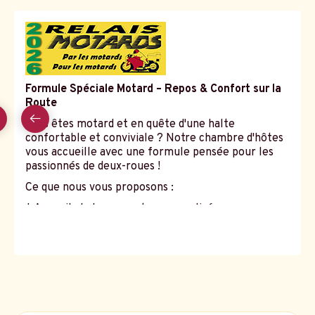
Formule Spéciale Motard – Repos & Confort sur la
Route
Vous êtes motard et en quête d'une halte
confortable et conviviale ? Notre chambre d'hôtes
vous accueille avec une formule pensée pour les
passionnés de deux-roues !
Ce que nous vous proposons :
* Accueil chaleureux et personnalisé
Relais
* Garage sécurisé pour motos
relais
motard
relais
motard
var
motard
* Garage pour équipements et séchage des tenues
* Conseils d'itinéraires et balades moto dans la
région
* Diner pour éviter de ressortir